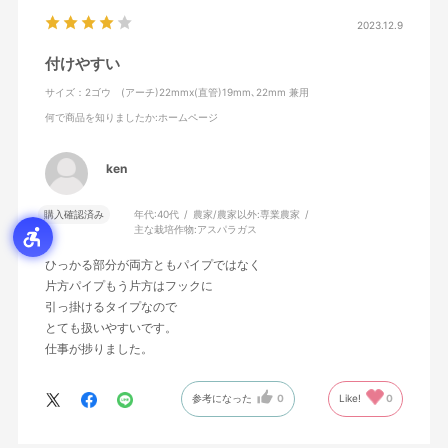
2023.12.9
付けやすい
サイズ：2ゴウ (アーチ)22mmx(直管)19mm､22mm 兼用
何で商品を知りましたか
:ホームページ
ken
購入確認済み
年代:
40代
農家/農家以外:
専業農家
主な栽培作物:
アスパラガス
ひっかる部分が両方ともパイプではなく
片方パイプもう片方はフックに
引っ掛けるタイプなので
とても扱いやすいです。
仕事が捗りました。
参考になった
0
Like!
0