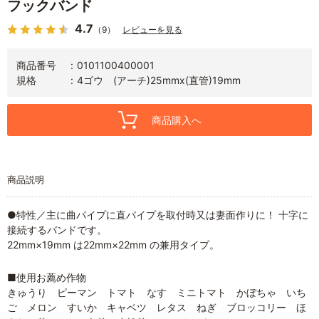
フックバンド
4.7
（9）
レビューを見る
商品番号
0101100400001
規格
4ゴウ (アーチ)25mmx(直管)19mm
商品購入へ
商品説明
●特性／主に曲パイプに直パイプを取付時又は妻面作りに！ 十字に
接続するバンドです。
22mm×19mm は22mm×22mm の兼用タイプ。
■使用お薦め作物
きゅうり ピーマン トマト なす ミニトマト かぼちゃ いち
ご メロン すいか キャベツ レタス ねぎ ブロッコリー ほ