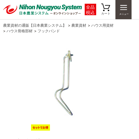
全品
税込
カート
農業資材の通販【日本農業システム】
>
農業資材
>
ハウス用資材
>
ハウス骨格部材
>
フックバンド