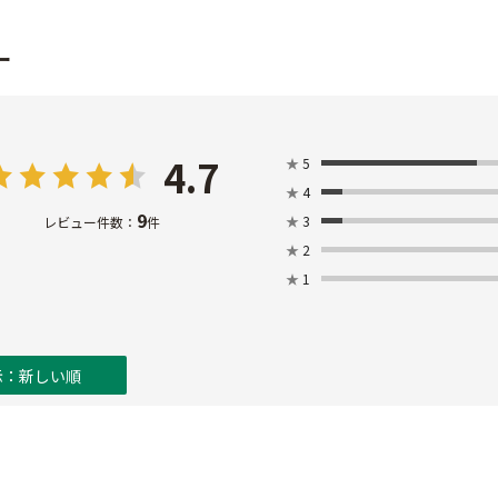
ー
4.7
★
5
★
4
9
★
3
レビュー件数：
件
★
2
★
1
示：新しい順