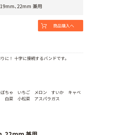
19mm､22mm 兼用
商品購入へ
りに！ 十字に接続するバンドです。
かぼちゃ いちご メロン すいか キャベ
ら 白菜 小松菜 アスパラガス
m､22mm 兼用