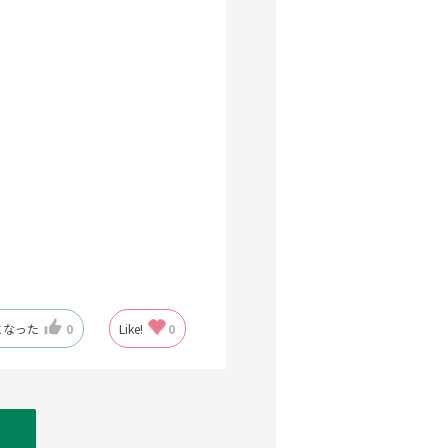
になった
0
Like!
0