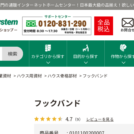
専門の通販インターネットホームセンター！日本最大級の品揃え！欲しい
全品
税込
お問合
検索
カテゴリから探す
目的から探す
作物から探
業資材
>
ハウス用資材
>
ハウス骨格部材
>
フックバンド
フックバンド
4.7
（9）
レビューを見る
商品番号
0101100200007