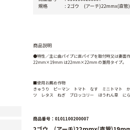
規格
2ゴウ (アーチ)22mmx(直管)
商品説明
●特性／主に曲パイプに直パイプを取付時又は妻面作
22mm×19mm は22mm×22mm の兼用タイプ。
■使用お薦め作物
きゅうり ピーマン トマト なす ミニトマト 
ツ レタス ねぎ ブロッコリー ほうれん草 に
商品番号：0101100200007
2ゴウ (アーチ)22mmx(直管)19m