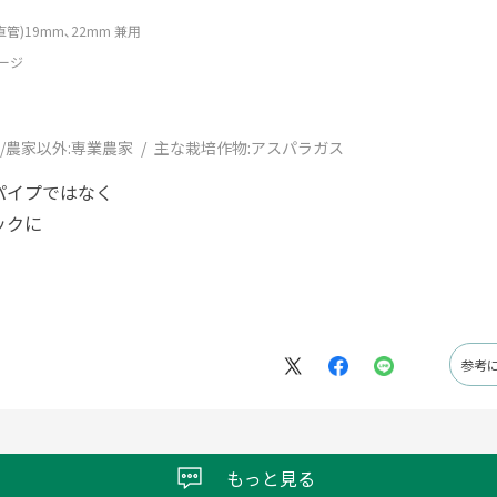
管)19mm､22mm 兼用
ージ
/農家以外:
専業農家
主な栽培作物:
アスパラガス
パイプではなく
ックに
参考
もっと見る