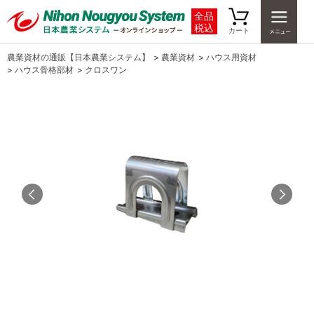
全品
税込
カート
農業資材の通販【日本農業システム】
>
農業資材
>
ハウス用資材
>
ハウス骨格部材
>
クロスワン