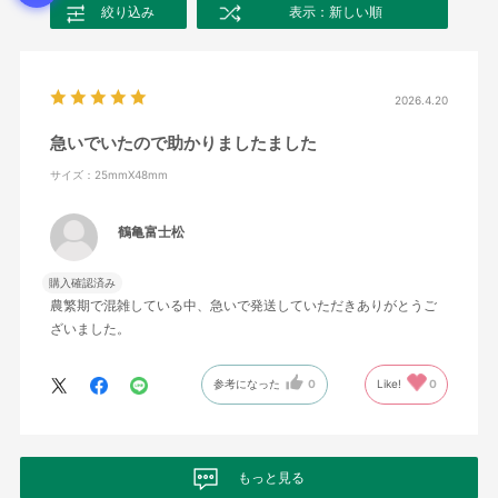
絞り込み
表示：新しい順
2026.4.20
急いでいたので助かりましたました
サイズ：25mmX48mm
鶴亀富士松
購入確認済み
農繁期で混雑している中、急いで発送していただきありがとうご
ざいました。
参考になった
0
Like!
0
もっと見る