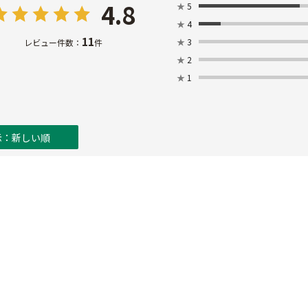
4.8
★
5
★
4
11
★
3
レビュー件数：
件
★
2
★
1
示：新しい順