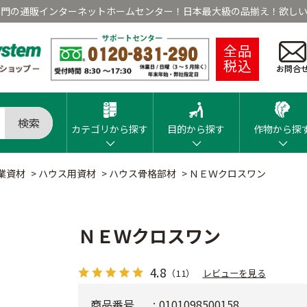
専門の通販インターネットホームセンター！日本最大級の品揃え！欲しい
全品
税込
お問合
検索
カテゴリから探す
目的から探す
作物から探
業資材
>
ハウス用資材
>
ハウス骨格部材
>
ＮＥＷクロスワン
ＮＥＷクロスワン
4.8
（11）
レビューを見る
商品番号
0101098500158