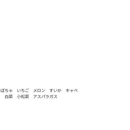
スベルト（強
外ジョイント
AGハウスバンド
￥130
国産オリジナル
80
かぼちゃ いちご メロン すいか キャベ
￥2,980
ら 白菜 小松菜 アスパラガス