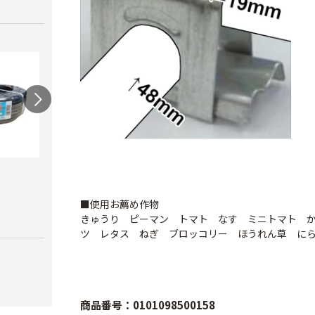
スカイコートバン
ハウ
ドEX
力）
■使用お薦め作物
AGハウスパッカー
￥6,980
￥4,1
きゅうり ピーマン トマト なす ミニトマト 
￥40
ツ レタス ねぎ ブロッコリー ほうれん草 に
商品番号：0101098500158