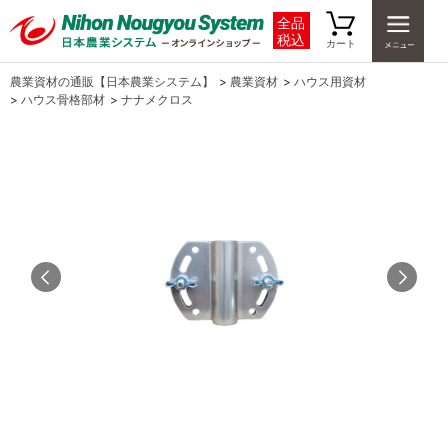
全品
税込
カート
農業資材の通販【日本農業システム】
>
農業資材
>
ハウス用資材
>
ハウス骨格部材
>
ナナメクロス