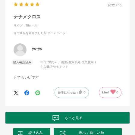
2022.2.15
ナナメクロス
サイズ：19mm用
何で商品を知りましたか
:ホームページ
yo-yo
購入確認済み
年代:
70代～
農家/農家以外:
専業農家
主な栽培作物:
トマト
とてもいいです
参考になった
0
Like!
0
もっと見る
絞り込み
表示：新しい順