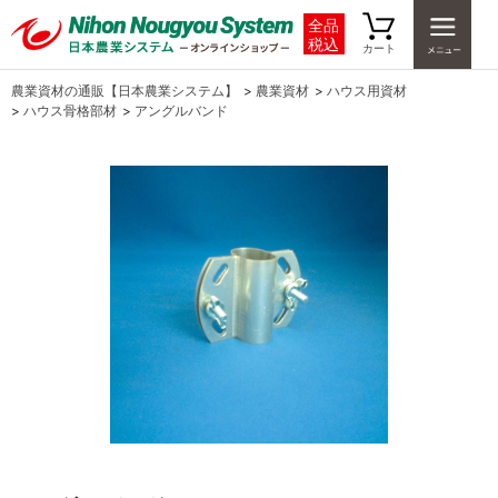
全品
税込
カート
農業資材の通販【日本農業システム】
>
農業資材
>
ハウス用資材
>
ハウス骨格部材
>
アングルバンド