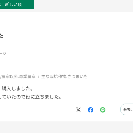
示：新しい順
た
ージ
/農家以外:
専業農家
主な栽培作物:
さつまいも
、購入しました。
していたので役に立ちました。
参考