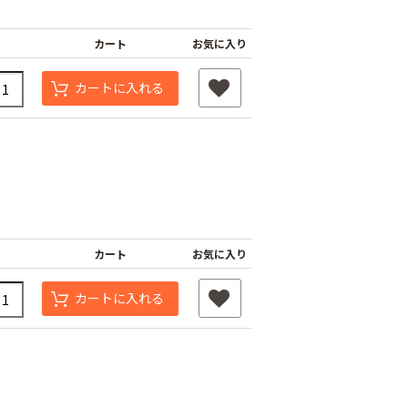
カート
お気に入り
カートに入れる
スベルト（強
外ジョイント
AGハウスバンド
￥130
カート
お気に入り
国産オリジナル
80
￥2,980
カートに入れる