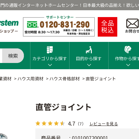
専門の通販インターネットホームセンター！日本最大級の品揃え！欲しい
全品
税込
お問合
検索
カテゴリから探す
目的から探す
作物から探
業資材
>
ハウス用資材
>
ハウス骨格部材
>
直管ジョイント
直管ジョイント
4.7
（7）
レビューを見る
商品番号
0101007200001