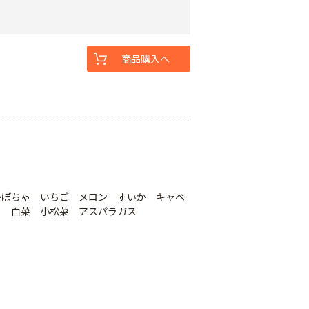
商品購入へ
。
かぼちゃ いちご メロン すいか キャベ
ら 白菜 小松菜 アスパラガス