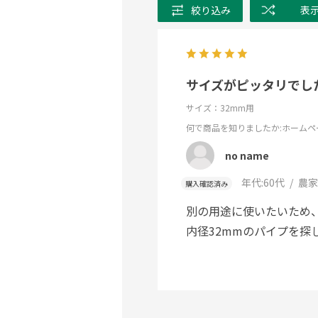
絞り込み
表
サイズがピッタリでし
サイズ：32mm用
何で商品を知りましたか
:ホームペ
no name
年代:
60代
農家
購入確認済み
別の用途に使いたいため
内径32mmのパイプを探