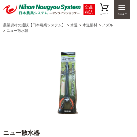
全品
税込
カート
農業資材の通販【日本農業システム】
>
水道
>
水道部材
>
ノズル
>
ニュー散水器
ニュー散水器