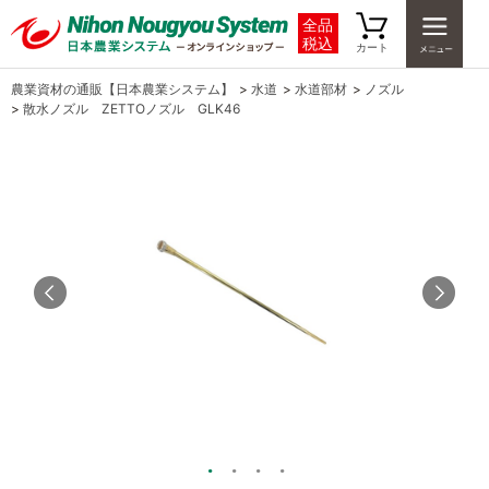
全品
税込
カート
農業資材の通販【日本農業システム】
>
水道
>
水道部材
>
ノズル
>
散水ノズル ZETTOノズル GLK46