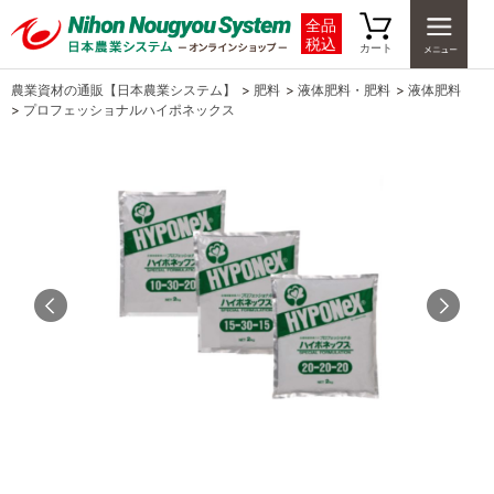
全品
税込
カート
農業資材の通販【日本農業システム】
>
肥料
>
液体肥料・肥料
>
液体肥料
>
プロフェッショナルハイポネックス