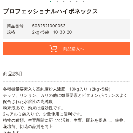
プロフェッショナルハイポネックス
商品番号
5082621000053
規格
2kg×5袋 10-30-20
商品購入へ
商品説明
各種微量要素入り高純度粉末液肥 10kg入り（2kg×5袋）
チッソ、リンサン、カリの他に微量要素とビタミンがバランスよく
配合された水溶性の高純度
粉末液肥で、効果は速効性です。
2㎏アルミ袋入りで、少量使用に便利です。
植物の種類、生育段階に応じて活着、生育、開花を促進し、鉢物、
花壇苗、切花の品質を向上
させます。