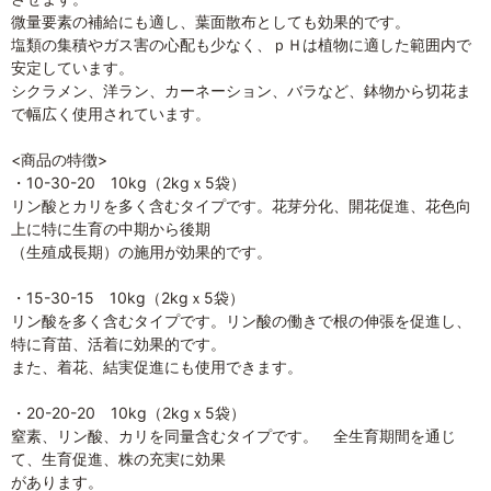
微量要素の補給にも適し、葉面散布としても効果的です。
塩類の集積やガス害の心配も少なく、ｐＨは植物に適した範囲内で
安定しています。
シクラメン、洋ラン、カーネーション、バラなど、鉢物から切花ま
で幅広く使用されています。
<商品の特徴>
・10-30-20 10kg（2kgｘ5袋）
リン酸とカリを多く含むタイプです。花芽分化、開花促進、花色向
上に特に生育の中期から後期
（生殖成長期）の施用が効果的です。
・15-30-15 10kg（2kgｘ5袋）
リン酸を多く含むタイプです。リン酸の働きで根の伸張を促進し、
特に育苗、活着に効果的です。
また、着花、結実促進にも使用できます。
・20-20-20 10kg（2kgｘ5袋）
窒素、リン酸、カリを同量含むタイプです。 全生育期間を通じ
て、生育促進、株の充実に効果
があります。