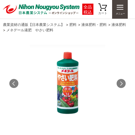
全品
税込
カート
農業資材の通販【日本農業システム】
>
肥料
>
液体肥料・肥料
>
液体肥料
>
メネデール液肥 やさい肥料