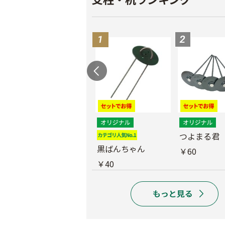
つよまる君 メッキ
つよまる君
釘
黒ばんちゃん
￥60
￥40
￥40