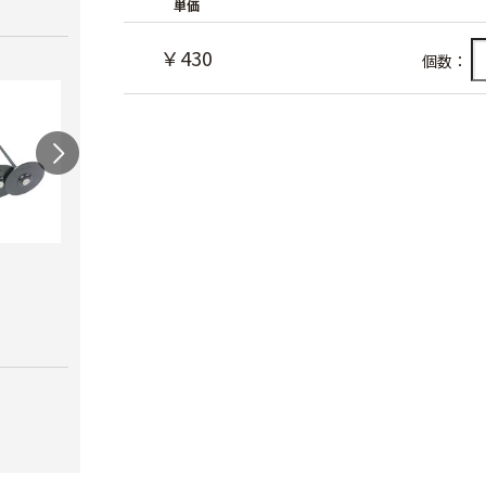
単価
￥430
個数：
マルチオサエクイ
プラ
AGトンネル支柱
￥20
￥90
￥10,850