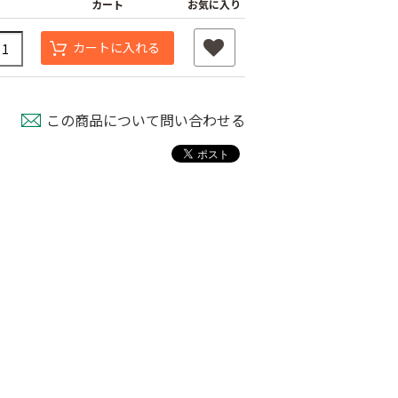
カート
お気に入り
カートに入れる
この商品について問い合わせる
杭
つよまる君 メッキ
釘
黒ばんちゃん
￥40
￥40