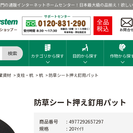
専門の通販インターネットホームセンター！日本最大級の品揃え！欲しい
全品
税込
お問合
検索
カテゴリから探す
目的から探す
作物から探
業資材
>
支柱・杭
>
杭
>
防草シート押え釘用パット
防草シート押え釘用パット
商品番号
4977292657297
規格
20ﾏｲｲﾘ