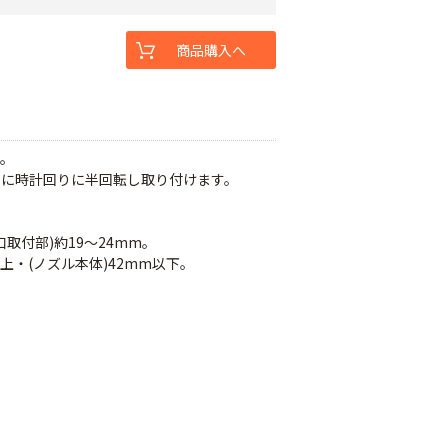
商品購入へ
す。
うに時計回りに半回転し取り付けます。
口取付部)約19～24mm。
上・(ノズル本体)42mm以下。