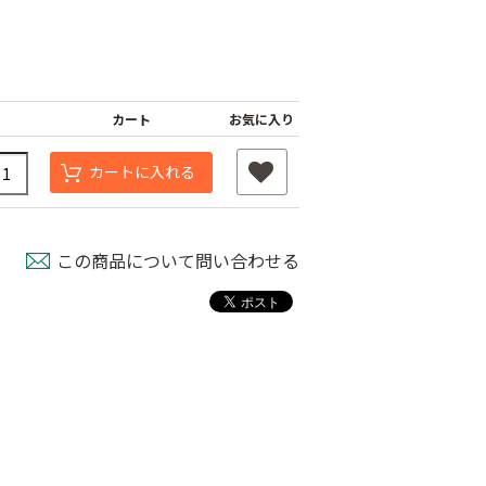
カート
お気に入り
カートに入れる
この商品について問い合わせる
ングホース
ホースリール
オリジナル防藻スイ
80
￥7,480
ングホース
￥7,480