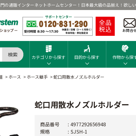
専門の通販インターネットホームセンター！日本最大級の品揃え！欲しい
全品
税込
お問合
検索
カテゴリから探す
目的から探す
作物から探
道
>
ホース
>
ホース継手
>
蛇口用散水ノズルホルダー
蛇口用散水ノズルホルダー
商品番号
4977292656948
規格
SJSH-1