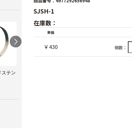
商品番号：4977292656948
SJSH-1
在庫数：
単価
￥430
個数：
ドステン
防藻エコグリーンホ
防藻ニューソフト
スイ
ース
￥15,280
￥9,0
￥8,480