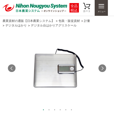
全品
税込
カート
農業資材の通販【日本農業システム】
>
包装・販促資材
>
計量
>
デジタルはかり
>
デジタル台はかりアグリスケール