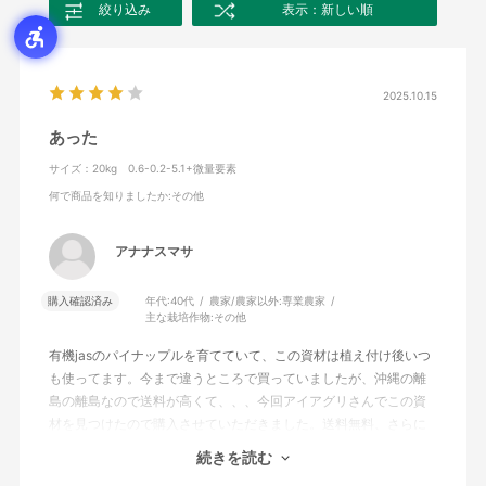
絞り込み
表示：新しい順
2025.10.15
あった
サイズ：20kg 0.6-0.2-5.1+微量要素
何で商品を知りましたか
:その他
アナナスマサ
購入確認済み
年代:
40代
農家/農家以外:
専業農家
主な栽培作物:
その他
有機jasのパイナップルを育てていて、この資材は植え付け後いつ
も使ってます。今まで違うところで買っていましたが、沖縄の離
島の離島なので送料が高くて、、、今回アイアグリさんでこの資
材を見つけたので購入させていただきました。送料無料、さらに
商品自体も少しお安い。有機jasで使える液肥少ないので助かりま
続きを読む
す。ありがとうございました。