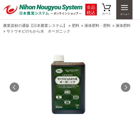
全品
税込
カート
農業資材の通販【日本農業システム】
>
肥料
>
液体肥料・肥料
>
液体肥料
>
サトウキビのちから水 オーガニック