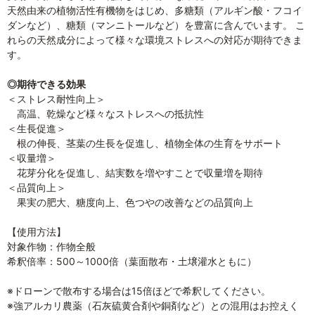
天然由来の植物活性有機物をはじめ、多糖類（アルギン酸・フコイ
ダンなど）、糖類（マンニトールなど）を豊富に含んでいます。 こ
れらの天然成分によって様々な環境ストレスへの対応が期待できま
す。
◎期待できる効果
＜ストレス耐性向上＞
高温、乾燥など様々なストレスへの抵抗性
＜生長促進＞
根の伸長、茎葉の生長を促進し、植物全体の生育をサポート
＜収量増＞
花芽分化を促進し、結実数を増やすことで収量増を期待
＜品質向上＞
果実の肥大、糖度向上、色つやの改善などの品質向上
【使用方法】
対象作物：作物全般
希釈倍率：500～1000倍（葉面散布・土壌灌水ともに）
※ドローンで散布する場合は15倍ほどで希釈してください。
※強アルカリ農薬（石灰硫黄合剤や銅剤など）との混用はお控えく