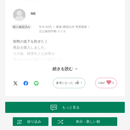
NK
購入確認済み
年代:
50代
農家/農家以外:
専業農家
主な栽培作物:
スイカ
樹勢の低下を防ぎたく
商品を購入しました。
その他 糖度向上も効果が
見込めるのも購入の一因でした。
例年の出来よりも
続きを読む
効果が、ありました。
また 購入を考えていますNK
参考になった
1
Like!
0
もっと見る
絞り込み
表示：新しい順