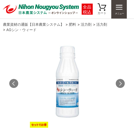
全品
税込
カート
農業資材の通販【日本農業システム】
>
肥料
>
活力剤
>
活力剤
>
AGシン・ウィード