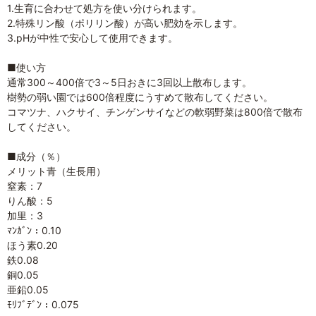
1.生育に合わせて処方を使い分けられます。
2.特殊リン酸（ポリリン酸）が高い肥効を示します。
3.pHが中性で安心して使用できます。
■使い方
通常300～400倍で3～5日おきに3回以上散布します。
樹勢の弱い園では600倍程度にうすめて散布してください。
コマツナ、ハクサイ、チンゲンサイなどの軟弱野菜は800倍で散布
してください。
■成分（％）
メリット青（生長用）
窒素：7
りん酸：5
加里：3
ﾏﾝｶﾞﾝ：0.10
ほう素0.20
鉄0.08
銅0.05
亜鉛0.05
ﾓﾘﾌﾞﾃﾞﾝ：0.075