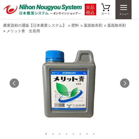
全品
税込
カート
農業資材の通販【日本農業システム】
>
肥料
>
葉面散布剤
>
葉面散布剤
>
メリット青 生長用