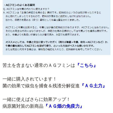
苦土を含まない通常のＡＧフミンは
『こちら』
一緒に購入されています！
菌の効果で線虫を捕食＆残渣分解促進
『ＡＧ土力』
一緒に使えばさらに効果アップ！
病原菌対策の新商品
『ＡＧ畑の免疫力』