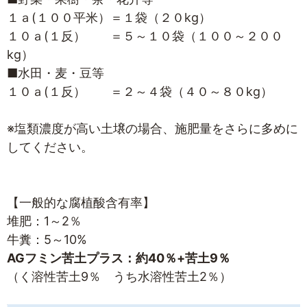
１ａ(１００平米）＝１袋（２０kg）
１０ａ(１反） ＝５～１０袋（１００～２００
kg）
■水田・麦・豆等
１０ａ(１反） ＝２～４袋（４０～８０kg）
※塩類濃度が高い土壌の場合、施肥量をさらに多めに
してください。
【一般的な腐植酸含有率】
堆肥：1～2％
牛糞：5～10%
AGフミン苦土プラス：約40％+苦土9％
（く溶性苦土9％ うち水溶性苦土2％）