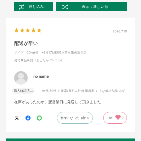
絞り込み
表示：新しい順
2026.7.10
配送が早い
サイズ：20kg(#) ※8月17日以降入荷次第発送予定
何で商品を知りましたか
:YouTube
no name
購入確認済み
年代:
50代
農家/農家以外:
兼業農家
主な栽培作物:
ネギ
在庫があったのか、翌営業日に発送して頂きました
参考になった
0
Like!
0