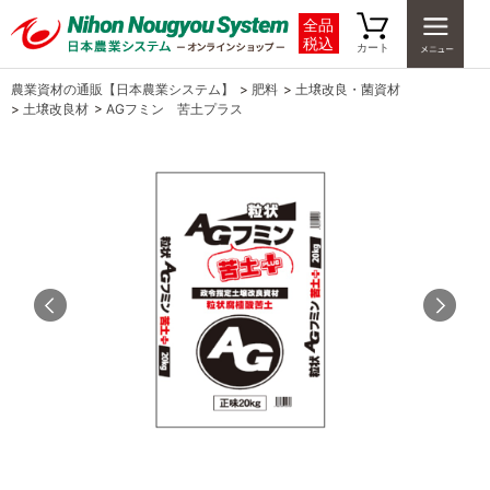
全品
税込
カート
農業資材の通販【日本農業システム】
>
肥料
>
土壌改良・菌資材
>
土壌改良材
>
AGフミン 苦土プラス