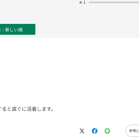
★
1
示：新しい順
すると直ぐに活着します。
参考