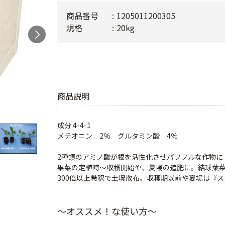
商品番号
1205011200305
規格
20kg
商品説明
成分:4-4-1
メチオニン 2％ グルタミン酸 4％
2種類のアミノ酸が根を活性化させパワフルな作物に
果菜の定植時～収穫開始や、夏場の追肥に。結球葉
300倍以上希釈で土壌散布。収穫期以前や夏場は『
～オススメ！な使い方～