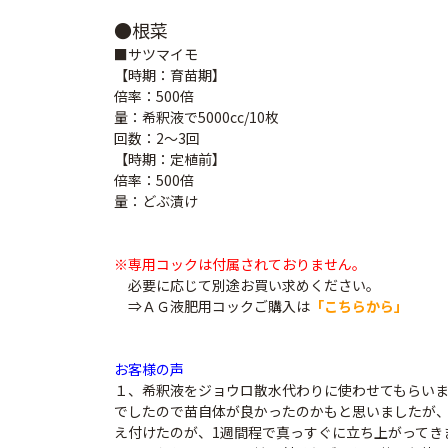
●根菜
■サツマイモ
【時期：育苗期】
倍率：500倍
量：希釈液で5000cc/10枚
回数：2～3回
【時期：定植前】
倍率：500倍
量：どぶ漬け
※専用コックは付属されておりません。
必要に応じて別途お買い求めください。
⇒ＡＧ液肥用コックご購入は
「こちらから」
お客様の声
１、希釈液をジョウロ散水代わりに使わせてもらいま
でしたので苗自体が良かったのかもと思いましたが
え付けたのが、1週間程で真っすぐに立ち上がってき