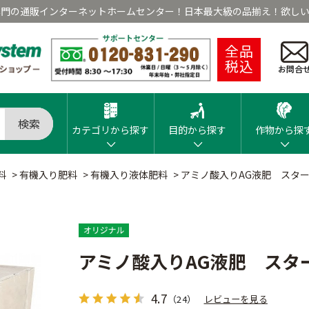
専門の通販インターネットホームセンター！日本最大級の品揃え！欲しい
全品
税込
お問合
検索
カテゴリから探す
目的から探す
作物から探
料
>
有機入り肥料
>
有機入り液体肥料
>
アミノ酸入りAG液肥 スター
アミノ酸入りAG液肥 スター
4.7
（24）
レビューを見る