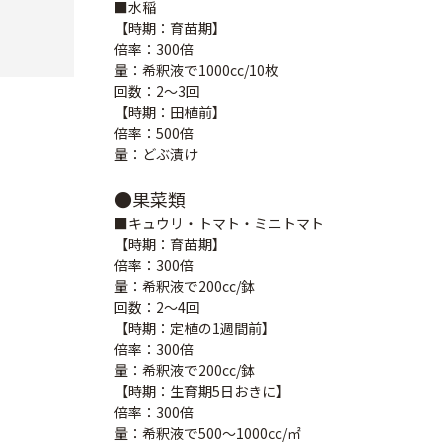
■水稲
【時期：育苗期】
倍率：300倍
量：希釈液で1000cc/10枚
回数：2～3回
【時期：田植前】
倍率：500倍
量：どぶ漬け
●果菜類
■キュウリ・トマト・ミニトマト
【時期：育苗期】
倍率：300倍
量：希釈液で200cc/鉢
回数：2～4回
【時期：定植の1週間前】
倍率：300倍
量：希釈液で200cc/鉢
【時期：生育期5日おきに】
倍率：300倍
量：希釈液で500～1000㏄/㎡