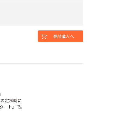
商品購入へ
！
菜の定植時に
スタート』で。