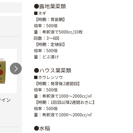
●露地葉菜類
■ネギ
【時期：育苗期】
倍率：500倍
量：希釈液で5000cc/10枚
回数：3～6回
【時期：定植前】
倍率：500倍
量：どぶ漬け
●ハウス葉菜類
■ホウレンソウ
【時期：発芽後2週間目】
倍率：500倍
量：希釈液で1000～2000cc/㎡
テイン
手造
【時期：1回目以降2週間おきに】
AG有機入り液肥３
アミノ酸入りAG液
￥7,0
倍率：500倍
号 6-8-5
肥 スタートMet
量：希釈液で1000～2000cc/㎡
￥5,280
￥5,480
●水稲