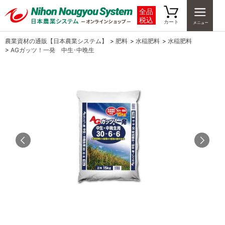
全品
税込
カート
農業資材の通販【日本農業システム】
>
肥料
>
水稲肥料
>
水稲肥料
>
AGガッツ！一発 中生･中晩生