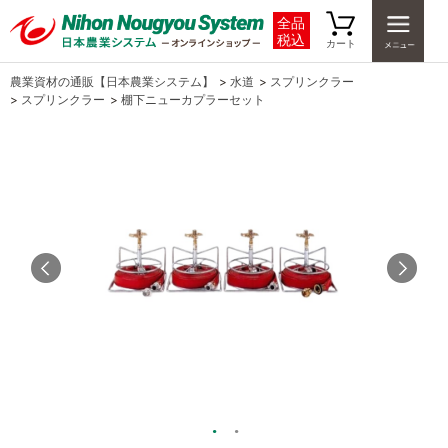
全品
税込
カート
農業資材の通販【日本農業システム】
>
水道
>
スプリンクラー
>
スプリンクラー
>
棚下ニューカプラーセット