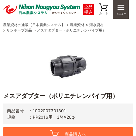
全品
税込
カート
農業資材の通販【日本農業システム】
>
農業資材
>
灌水資材
>
サンホープ製品
>
メスアダプター（ポリエチレンパイプ用）
メスアダプター（ポリエチレンパイプ用）
商品番号
1002007301301
規格
PP2016用 3/4×20φ
商品購入へ