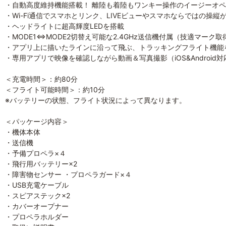
・自動高度維持機能搭載！ 離陸も着陸もワンキー操作のイージーオ
・Wi-Fi通信でスマホとリンク、LIVEビューやスマホならではの操縦
・ヘッドライトに超高輝度LEDを搭載
・MODE1⇔MODE2切替え可能な2.4GHz送信機付属（技適マーク取
・アプリ上に描いたラインに沿って飛ぶ、トラッキングフライト機能
・専用アプリで映像を確認しながら動画＆写真撮影（iOS&Android対
＜充電時間＞：約80分
＜フライト可能時間＞：約10分
※バッテリーの状態、フライト状況によって異なります。
＜パッケージ内容＞
・機体本体
・送信機
・予備プロペラ×４
・飛行用バッテリー×2
・障害物センサー ・プロペラガード×４
・USB充電ケーブル
・スピアステック×2
・カバーオープナー
・プロペラホルダー