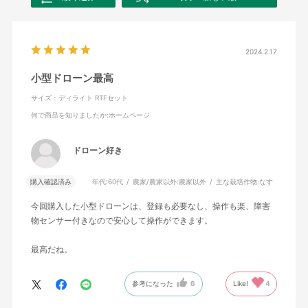
2024.2.17
小型ドローン最高
サイズ：ディライト RTFセット
何で商品を知りましたか
:ホームページ
ドローン好き
購入確認済み
年代:
60代
農家/農家以外:
農家以外
主な栽培作物:
なす
今回購入した小型ドローンは、登録も必要なし、操作も楽、障害
物センサー付きなので安心して操作ができます。
最高だね。
参考になった
6
Like!
4