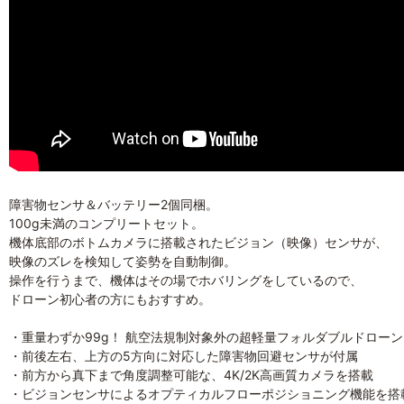
障害物センサ＆バッテリー2個同梱。
100g未満のコンプリートセット。
機体底部のボトムカメラに搭載されたビジョン（映像）センサが、
映像のズレを検知して姿勢を自動制御。
操作を行うまで、機体はその場でホバリングをしているので、
ドローン初心者の方にもおすすめ。
・重量わずか99g！ 航空法規制対象外の超軽量フォルダブルドローン
・前後左右、上方の5方向に対応した障害物回避センサが付属
・前方から真下まで角度調整可能な、4K/2K高画質カメラを搭載
・ビジョンセンサによるオプティカルフローポジショニング機能を搭