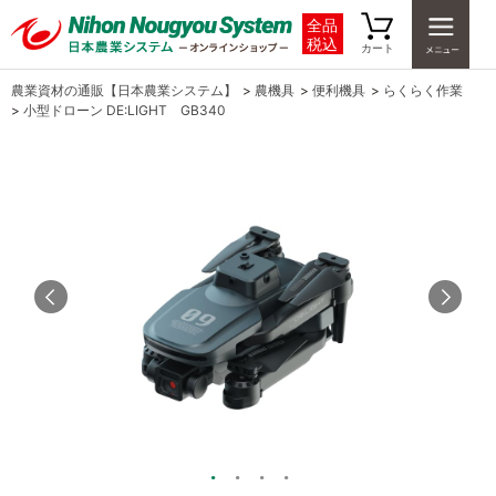
全品
税込
カート
農業資材の通販【日本農業システム】
>
農機具
>
便利機具
>
らくらく作業
>
小型ドローン DE:LIGHT GB340