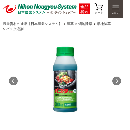
全品
税込
カート
農業資材の通販【日本農業システム】
>
農薬
>
畑地除草
>
畑地除草
>
バスタ液剤