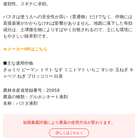
速効性。スギナに卓効。
バスタは使う人への安全性が高い（普通物）だけでなく、作物には
直接薬液がかからなければ影響がありません。地面に落下した有効
成分は、土壌微生物によりすばやく分散されるので、土にも環境に
もやさしい除草剤です。
⇒メーカーHPはこちら
■主な適用作物
きゅうり ピーマン トマト なす ミニトマト いちご すいか 玉ねぎ キ
ャベツ ねぎ ブロッコリー 白菜
農林水産省登録番号：20958
農薬の種類：グルホシネート液剤
名称：バスタ液剤
短期暴露評価により農薬の使用方法が変わります。
詳しくはこちら >