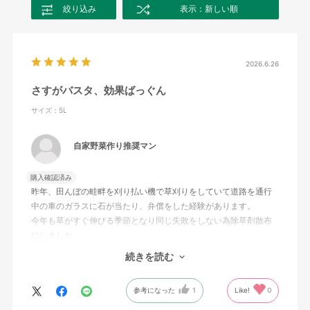
絞り込み
表示：新しい順
2026.6.26
さすがバスタ、効果ばっぐん
サイズ：5L
自家野菜作り推奨マン
購入確認済み
昨年、田んぼの畦畔を刈り払い機で草刈りをしていて道路を通行
中の車のガラスに石が当たり、弁償をした経験があります。
今年も草がすぐ伸びる季節となり同じ失敗をしない為除草剤散布
にしました。
薬剤を剪定している時に日本農業システムのオンラインショップ
続きを読む
でバスタの5Lが販売されているのが目にとまりました。早速発注
して１週間以内に届き、梅雨時期の雨画降る前に散布しました。
参考になった
1
Like!
0
バスタは効果も早く、今は草も枯れかけております。
5Lの大容量のお陰で畑で自家野菜を作っている場所にも使用して