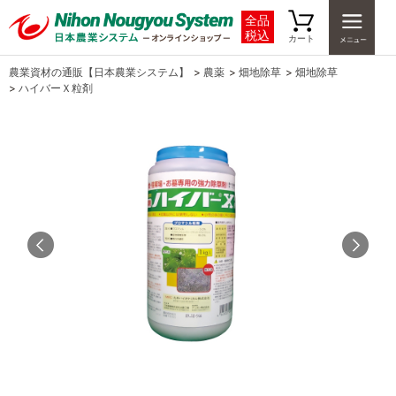
全品
税込
カート
農業資材の通販【日本農業システム】
>
農薬
>
畑地除草
>
畑地除草
>
ハイバーＸ粒剤