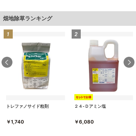
畑地除草ランキング
トレファノサイド粒剤
２４-Ｄアミン塩
￥1,740
￥6,080