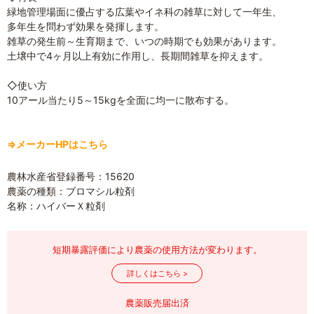
緑地管理場面に優占する広葉やイネ科の雑草に対して一年生、
多年生を問わず効果を発揮します。
雑草の発生前～生育期まで、いつの時期でも効果があります。
土壌中で4ヶ月以上有効に作用し、長期間雑草を抑えます。
◇使い方
10アール当たり5～15kgを全面に均一に散布する。
⇒メーカーHPはこちら
農林水産省登録番号：15620
農薬の種類：ブロマシル粒剤
名称：ハイバーＸ粒剤
短期暴露評価により農薬の使用方法が変わります。
詳しくはこちら >
農薬販売届出済