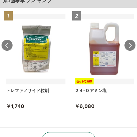
畑地除草ランキング
トレファノサイド粒剤
２４-Ｄアミン塩
￥1,740
￥6,080