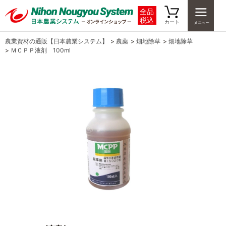
全品
税込
カート
農業資材の通販【日本農業システム】
>
農薬
>
畑地除草
>
畑地除草
>
ＭＣＰＰ液剤 100ml