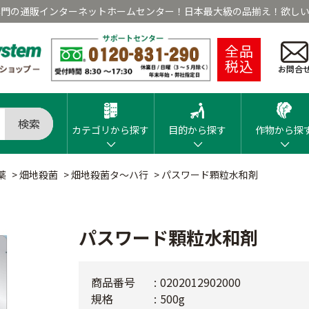
専門の通販インターネットホームセンター！日本最大級の品揃え！欲しい
全品
税込
お問合
検索
カテゴリから探す
目的から探す
作物から探
薬
>
畑地殺菌
>
畑地殺菌タ～ハ行
>
パスワード顆粒水和剤
パスワード顆粒水和剤
商品番号
0202012902000
規格
500g