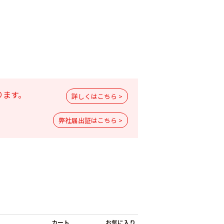
ります。
詳しくはこちら >
弊社届出証はこちら >
レート水和剤
アミスター２０フロ
アブル
Ｚボルドー水和剤
￥4,180
￥1,180
カート
お気に入り