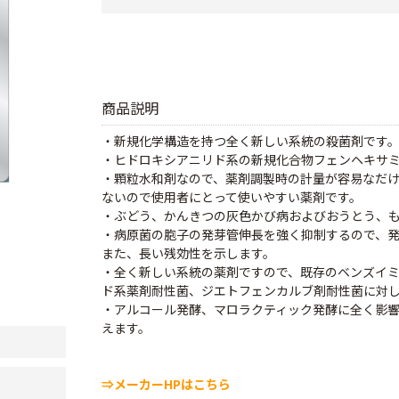
商品説明
・新規化学構造を持つ全く新しい系統の殺菌剤です
・ヒドロキシアニリド系の新規化合物フェンヘキサミ
・顆粒水和剤なので、薬剤調製時の計量が容易なだけ
ないので使用者にとって使いやすい薬剤です。
・ぶどう、かんきつの灰色かび病およびおうとう、
・病原菌の胞子の発芽管伸長を強く抑制するので、発
また、長い残効性を示します。
・全く新しい系統の薬剤ですので、既存のベンズイミ
ド系薬剤耐性菌、ジエトフェンカルブ剤耐性菌に対
・アルコール発酵、マロラクティック発酵に全く影響
えます。
⇒メーカーHPはこちら