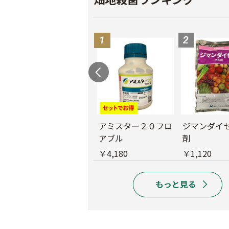
アミスター２０フロ
ジマンダイ
アブル
剤
Ｚボルドー水和剤
￥4,180
￥1,120
￥1,180