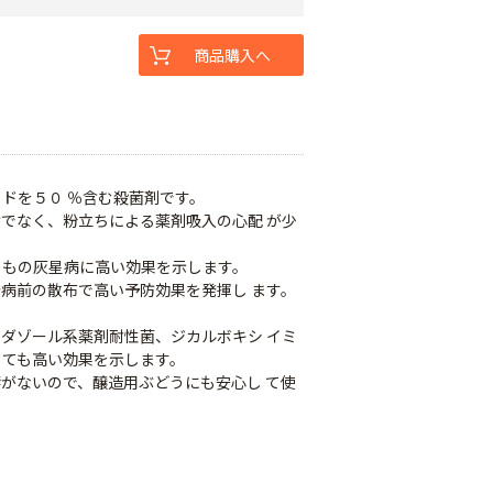
商品購入へ
。
ドを５０ ％含む殺菌剤です。
でなく、粉立ちによる薬剤吸入の心配 が少
ももの灰星病に高い効果を示します。
病前の散布で高い予防効果を発揮し ます。
ダゾール系薬剤耐性菌、ジカルボキシ イミ
しても高い効果を示します。
がないので、醸造用ぶどうにも安心し て使