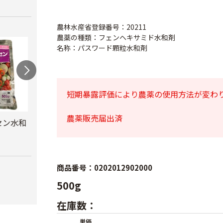
農林水産省登録番号：20211
農薬の種類：フェンヘキサミド水和剤
名称：パスワード顆粒水和剤
短期暴露評価により農薬の使用方法が変わ
農薬販売届出済
セン水和
サンヨール
ベン
カリグリーン
￥1,870
￥900
￥1,880
商品番号：0202012902000
500g
在庫数：
単価