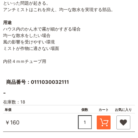
といった問題が起きる。
アンチミストはこれを抑え、均一な散水を実現する部品。
用途
ハウス内のかん水で霧が細かすぎる場合
均一な散水をしたい場合
風の影響を受けやすい環境
ミストが作物に適さない場面
内径４ｍｍチューブ用
商品番号：0111030032111
-
在庫数：18
単価
個数
カート
お気に入り
￥160