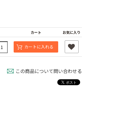
カート
お気に入り
カートに入れる
この商品について問い合わせる
タッチニップル
チューブフィルター
ワンタッチストッパ
スミチュー
M
ー M
￥440
￥210