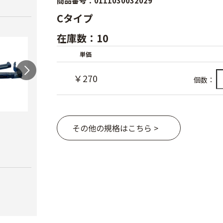
商品番号：0111030032029
Cタイプ
在庫数：10
単価
￥270
個数：
ワンタッチニップル
スクリューニップル
ワン
その他の規格はこちら >
20（スミサンス
25（
￥730
イ）
ブ）
￥380
￥420