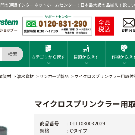
専門の通販インターネットホームセンター！日本最大級の品揃え！欲しい
全品
税込
お問合
検索
カテゴリから探す
目的から探す
作物から探
業資材
>
灌水資材
>
サンホープ製品
>
マイクロスプリンクラー用取付
マイクロスプリンクラー用
商品番号
0111030032029
規格
Cタイプ