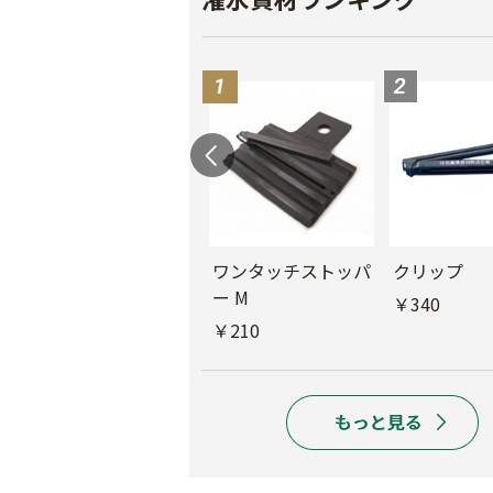
ル
チューブフィルター
ワンタッチストッパ
クリップ
M
ー M
￥340
￥440
￥210