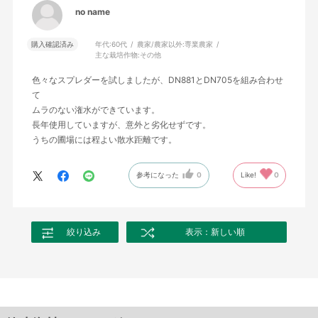
no name
購入確認済み
年代:
60代
農家/農家以外:
専業農家
主な栽培作物:
その他
色々なスプレダーを試しましたが、DN881とDN705を組み合わせ
て
ムラのない潅水ができています。
長年使用していますが、意外と劣化せずです。
うちの圃場には程よい散水距離です。
参考になった
0
Like!
0
絞り込み
表示：新しい順