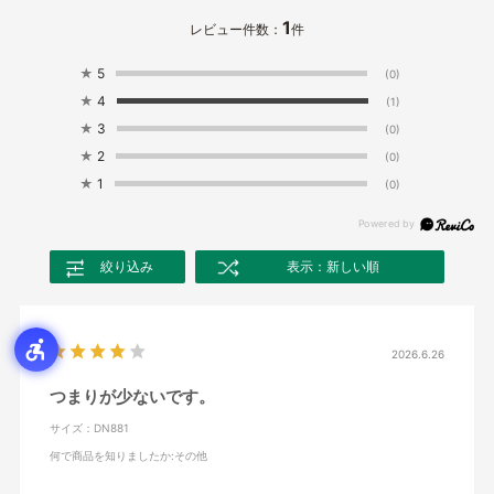
1
レビュー件数：
件
★
5
(0)
★
4
(1)
★
3
(0)
★
2
(0)
★
1
(0)
絞り込み
表示：新しい順
2026.6.26
つまりが少ないです。
サイズ：DN881
何で商品を知りましたか
:その他