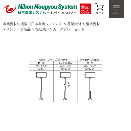
全品
税込
カート
農業資材の通販【日本農業システム】
>
農業資材
>
灌水資材
>
サンホープ製品
>
塩ビ式ハンガースプレーセット