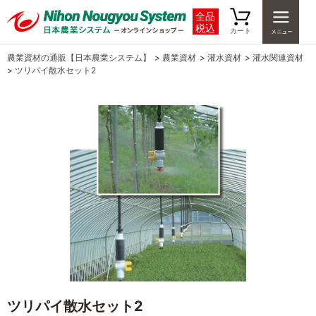
全品
税込
カート
農業資材の通販【日本農業システム】
>
農業資材
>
灌水資材
>
灌水関連資材
>
ツリパイ散水セット2
ツリパイ散水セット2