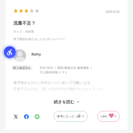
2025.9.22
流量不足？
サイズ：50A用
何で商品を知りましたか
:ホームページ
Rotty
購入確認済み
年代:
30代
農家/農家以外:
兼業農家
主な栽培作物:
トマト
井戸水から1インチのエンジンポンプで吸い上げ。
流量不足なのか、思いのほか砂が分離されませんでした。
二次側のディスクフィルターは5分程で閉塞してしまいます。
ちょっと残念でした。
続きを読む
参考になった
0
Like!
0