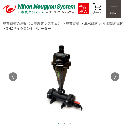
全品
税込
カート
農業資材の通販【日本農業システム】
>
農業資材
>
灌水資材
>
灌水関連資材
>
SNZサイクロンセパレーター