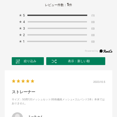
1
レビュー件数：
件
★
5
(1)
★
4
(0)
★
3
(0)
★
2
(0)
★
1
(0)
絞り込み
表示：新しい順
2023.10.5
ストレーナー
サイズ：50用120メッシュセット(特殊繊維メッシュ+ゴムバンド2本）本体では
ありません。
よっちゃん