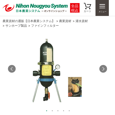
全品
税込
カート
農業資材の通販【日本農業システム】
>
農業資材
>
灌水資材
>
サンホープ製品
>
ファインフィルター