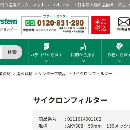
専門の通販インターネットホームセンター！日本最大級の品揃え！欲しい
全品
税込
お問合
検索
カテゴリから探す
目的から探す
作物から探
業資材
>
灌水資材
>
サンホープ製品
>
サイクロンフィルター
サイクロンフィルター
商品番号
0111014001102
規格
AKY388 50mm 150メッシ