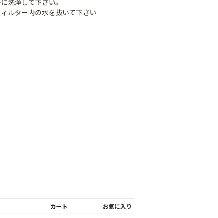
かに洗浄して下さい。
フィルター内の水を抜いて下さい
タッチニップル
チューブフィルター
ワンタッチストッパ
スミチュー
M
ー M
￥440
￥210
カート
お気に入り