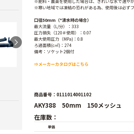
※肥料・農薬を使用した場合は、きれいな水で速や
※寒い地域では凍結の恐れがある為、使用後は必ず
口径50mm（*清水時の場合）
最大流量（L/分）：333
圧力損失（120＃使用）：0.07
最大使用圧力（MPa)：0.8
ろ過面積(c㎡)：274
備考：ソケット2個付
⇒メーカーカタログはこちら
ワンタッチニップル
スクリューニップル
ワン
20（スミサンス
25（
￥730
イ）
ブ）
商品番号：0111014001102
￥380
￥420
AKY388 50mm 150メッシュ
在庫数：
単価