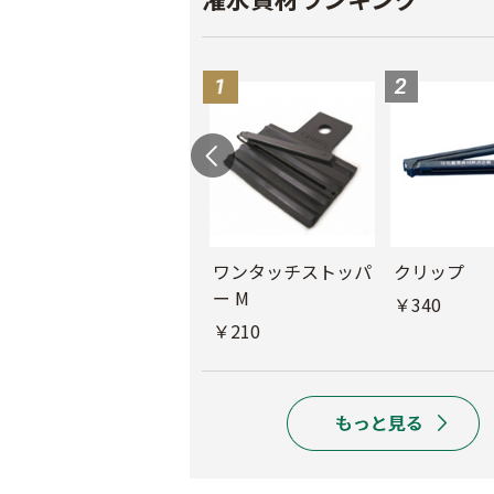
ル
チューブフィルター
ワンタッチストッパ
クリップ
M
ー M
￥340
￥440
￥210