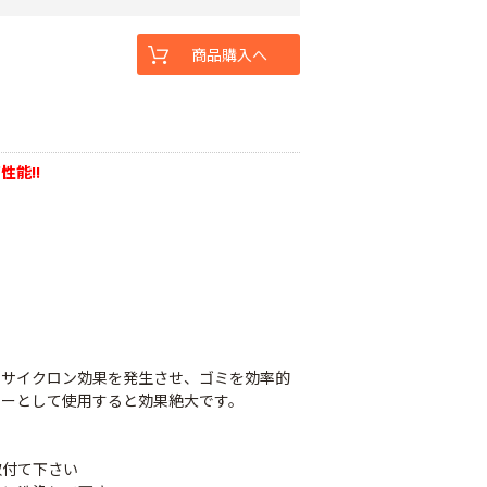
商品購入へ
能!!
にサイクロン効果を発生させ、ゴミを効率的
ターとして使用すると効果絶大です。
取付て下さい