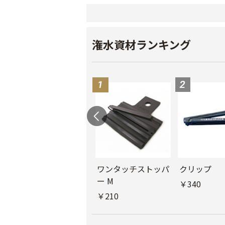
潅水資材ランキング
ル
チューブフィルター
ワンタッチストッパ
クリップ
M
ー M
￥340
￥440
￥210