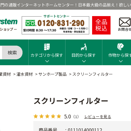
専門の通販インターネットホームセンター！日本最大級の品揃え！欲しい
全品
税込
お問合
検索
カテゴリから探す
目的から探す
作物から探
業資材
>
灌水資材
>
サンホープ製品
>
スクリーンフィルター
スクリーンフィルター
5.0
（1）
レビューを見る
商品番号
0111014000112