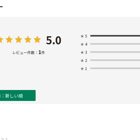
ー
5.0
★
5
★
4
1
★
3
レビュー件数：
件
★
2
★
1
示：新しい順
ッシュ