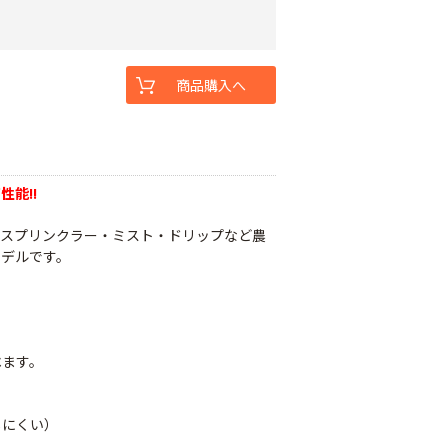
ュ
商品購入へ
能!!
、スプリンクラー・ミスト・ドリップなど農
モデルです。
べます。
しにくい）