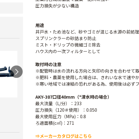
圧力損失が少ない構造
用途
井戸水・ため池など、砂やゴミが混じる水源の前処
スプリンクラーの砂詰まり防止
ミスト・ドリップの微細ゴミ除去
ハウス内の一次フィルターとして
取付時の注意
※配管時は水の流れる方向と矢印の向きを合わせて
※肥料・農薬を使用した場合は、きれいな水で速や
※寒い地域では凍結の恐れがある為、使用後は必ず
AKY-387口径40mm（*清水時の場合）
最大流量（L/分）：233
ワンタッチニップル
スクリューニップル
ワン
圧力損失（120＃使用）：0.050
20（スミサンス
25（
￥730
最大使用圧力（MPa)：0.8
イ）
ブ）
ろ過面積(c㎡)：271
￥380
￥420
⇒メーカーカタログはこちら