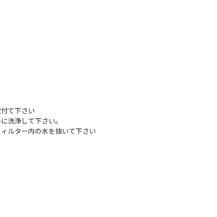
理
取付て下さい
かに洗浄して下さい。
フィルター内の水を抜いて下さい
タッチニップル
チューブフィルター
ワンタッチストッパ
スミチュー
M
ー M
￥440
￥210