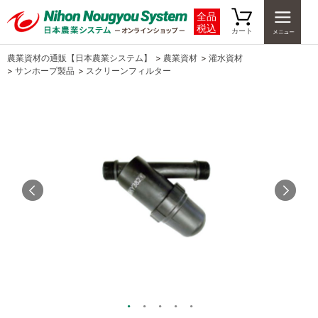
全品
税込
カート
農業資材の通販【日本農業システム】
>
農業資材
>
灌水資材
>
サンホープ製品
>
スクリーンフィルター