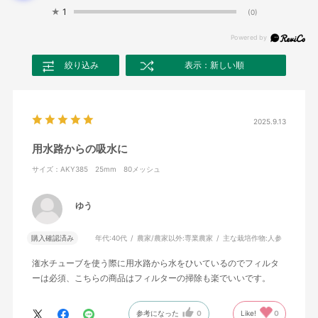
★
1
(0)
絞り込み
表示：新しい順
2025.9.13
用水路からの吸水に
サイズ：AKY385 25mm 80メッシュ
ゆう
購入確認済み
年代:
40代
農家/農家以外:
専業農家
主な栽培作物:
人参
潅水チューブを使う際に用水路から水をひいているのでフィルタ
ーは必須、こちらの商品はフィルターの掃除も楽でいいです。
参考になった
0
Like!
0