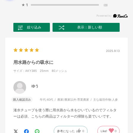
★
1
(0)
絞り込み
表示：新しい順
2025.9.13
用水路からの吸水に
サイズ：AKY385 25mm 80メッシュ
ゆう
購入確認済み
年代:
40代
農家/農家以外:
専業農家
主な栽培作物:
人参
潅水チューブを使う際に用水路から水をひいているのでフィルタ
ーは必須、こちらの商品はフィルターの掃除も楽でいいです。
参考になった
0
Like!
0