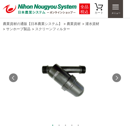
全品
税込
カート
農業資材の通販【日本農業システム】
>
農業資材
>
灌水資材
>
サンホープ製品
>
スクリーンフィルター