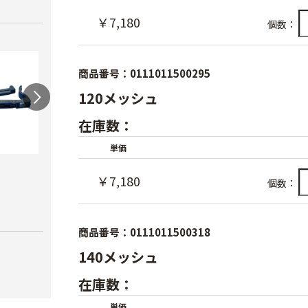
￥7,180
個数：
商品番号：0111011500295
120メッシュ
在庫数：
単価
ワンタッチニップル
スクリューニップル
ワン
￥7,180
個数：
20（スミサンス
25（
￥730
イ）
ブ）
￥380
￥420
商品番号：0111011500318
140メッシュ
在庫数：
単価