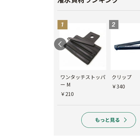
ル
チューブフィルター
ワンタッチストッパ
クリップ
M
ー M
￥340
￥440
￥210