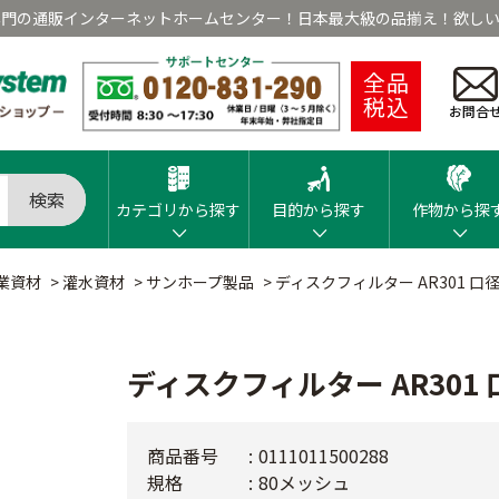
専門の通販インターネットホームセンター！日本最大級の品揃え！欲しい
全品
税込
お問合
検索
カテゴリから探す
目的から探す
作物から探
業資材
>
灌水資材
>
サンホープ製品
>
ディスクフィルター AR301 口
ディスクフィルター AR301 
商品番号
0111011500288
規格
80メッシュ