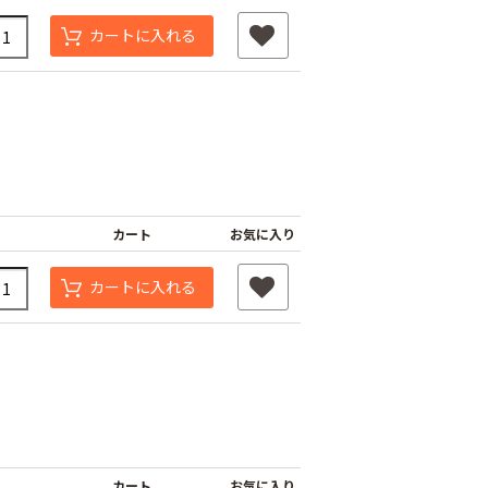
カートに入れる
カート
お気に入り
タッチニップル
チューブフィルター
ワンタッチストッパ
カートに入れる
スミチュー
M
ー M
￥440
￥210
カート
お気に入り