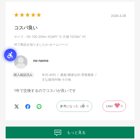
2026.3.28
コスパ良い
サイズ：05-100 200m 5CMﾁﾄﾞﾘ( 片側 10CMﾋﾟｯﾁ)
何で商品を知りましたか
:ホームページ
no name
購入確認済み
年代:
40代
農家/農家以外:
専業農家
主な栽培作物:
その他
1年で交換するのでコスパが良いです
参考になった
0
Like!
0
もっと見る