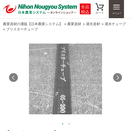
全品
税込
カート
農業資材の通販【日本農業システム】
>
農業資材
>
灌水資材
>
灌水チューブ
>
ブリスターチューブ