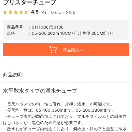
ブリスターチューブ
4.5
（4）
レビューを見る
商品番号
0111008750108
規格
05-200 200m 10CMﾁﾄﾞﾘ( 片側 20CMﾋﾟｯﾁ)
商品購入へ
商品説明
水平散水タイプの灌水チューブ
・長尺ハウスでの均一性に優れ「片押し潅水」が可能です。
・長尺均一性は、05-100は50mまで、05-200は80mまで。
・チューブ表面が凹凸加工されており、マルチフィルムとの融着性
はしづらいが、黒色のため注意が必要です。
・散水孔がチューブ両端近くにあり、斜め上・斜め下と交互に散水