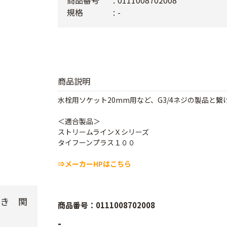
商品番号
0111008702008
規格
-
商品説明
水栓用ソケット20mm用など、G3/4ネジの製品と
＜適合製品＞
ストリームラインＸシリーズ
タイフーンプラス１００
⇒メーカーHPはこちら
付き 関
商品番号：0111008702008
-