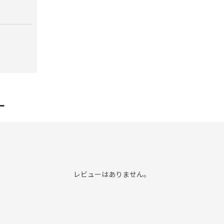
イ）
ブ）
￥380
￥420
ー
レビューはありません。