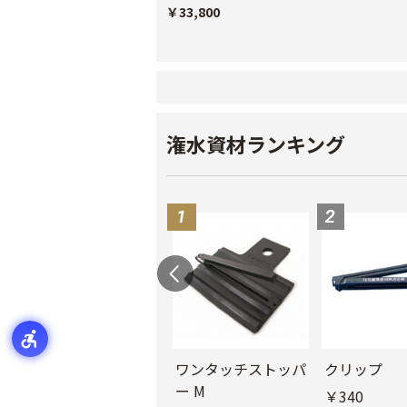
￥33,800
潅水資材ランキング
ル
チューブフィルター
ワンタッチストッパ
クリップ
M
ー M
￥340