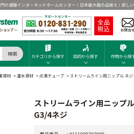
専門の通販インターネットホームセンター！日本最大級の品揃え！欲しい
全品
税込
お問合
検索
カテゴリから探す
目的から探す
作物から探
業資材
>
灌水資材
>
点滴チューブ
>
ストリームライン用ニップル ネジ・
ストリームライン用ニップル
G3/4ネジ