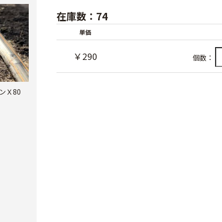
在庫数：74
単価
￥290
個数：
ンＸ80