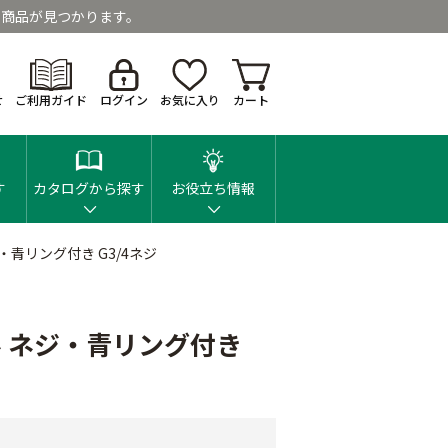
商品が見つかります。
せ
ご利用ガイド
ログイン
お気に入り
カート
す
カタログから探す
お役立ち情報
青リング付き G3/4ネジ
 ネジ・青リング付き