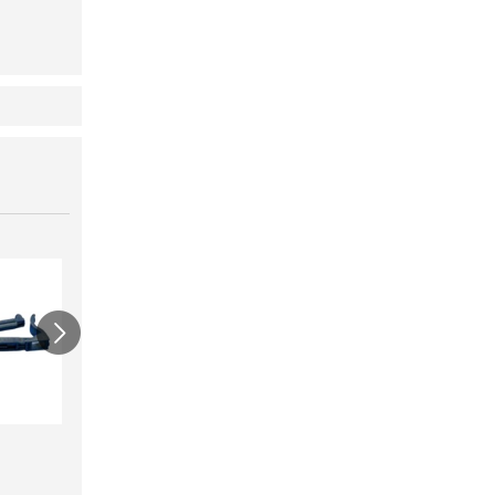
ワンタッチニップル
スクリューニップル
ワン
20（スミサンス
25（
￥730