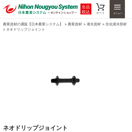
全品
税込
カート
農業資材の通販【日本農業システム】
>
農業資材
>
灌水資材
>
住化灌水部材
>
ネオドリップジョイント
ネオドリップジョイント