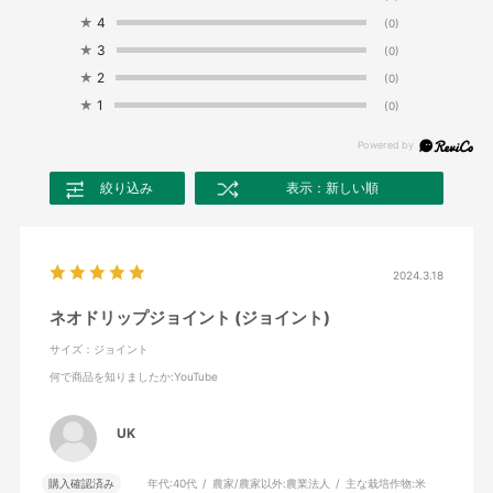
★
4
(0)
★
3
(0)
★
2
(0)
★
1
(0)
絞り込み
表示：新しい順
2024.3.18
ネオドリップジョイント (ジョイント)
サイズ：ジョイント
何で商品を知りましたか
:YouTube
UK
購入確認済み
年代:
40代
農家/農家以外:
農業法人
主な栽培作物:
米