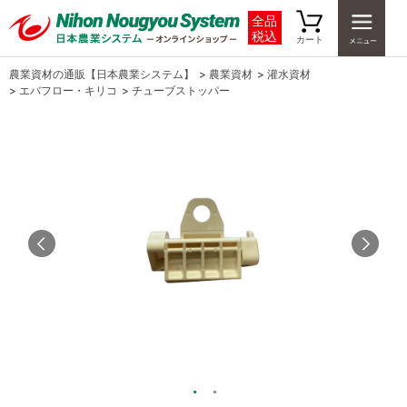
全品
税込
カート
農業資材の通販【日本農業システム】
>
農業資材
>
灌水資材
>
エバフロー・キリコ
>
チューブストッパー