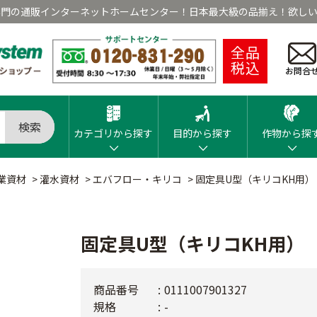
専門の通販インターネットホームセンター！日本最大級の品揃え！欲しい
全品
税込
お問合
検索
カテゴリから探す
目的から探す
作物から探
業資材
>
灌水資材
>
エバフロー・キリコ
>
固定具U型（キリコKH用）
固定具U型（キリコKH用）
商品番号
0111007901327
規格
-