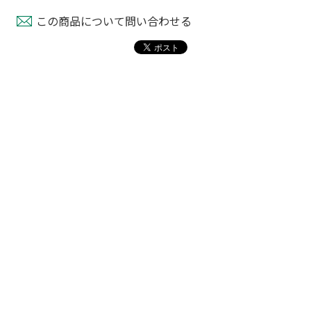
この商品について問い合わせる
タッチニップル
チューブフィルター
ワンタッチストッパ
スミチュー
M
ー M
￥440
￥210