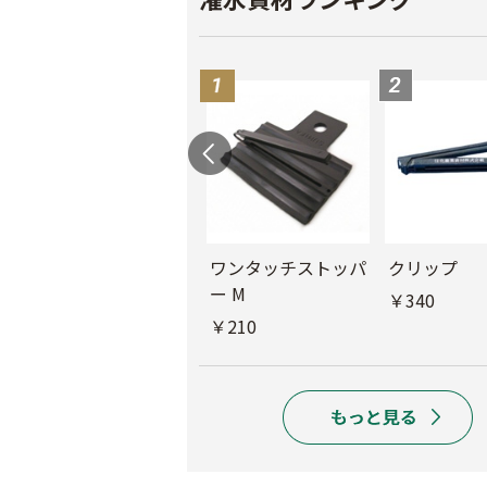
ル
チューブフィルター
ワンタッチストッパ
クリップ
M
ー M
￥340
￥440
￥210