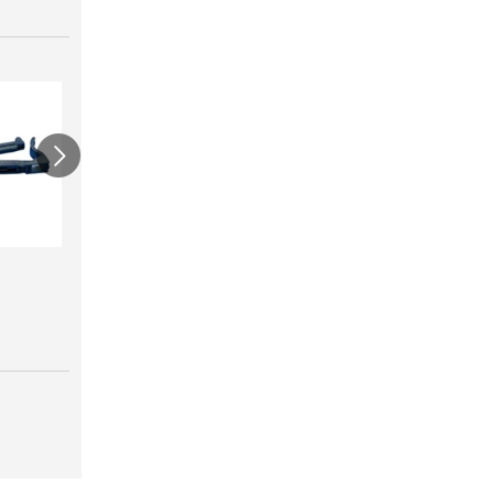
ワンタッチニップル
スクリューニップル
ワン
20（スミサンス
25（
￥730
イ）
ブ）
￥380
￥420