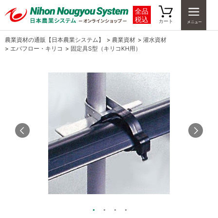
全品
税込
カート
農業資材の通販【日本農業システム】
>
農業資材
>
灌水資材
>
エバフロー・キリコ
>
固定具S型（キリコKH用）