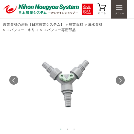
全品
税込
カート
農業資材の通販【日本農業システム】
>
農業資材
>
灌水資材
>
エバフロー・キリコ
>
エバフロー専用部品