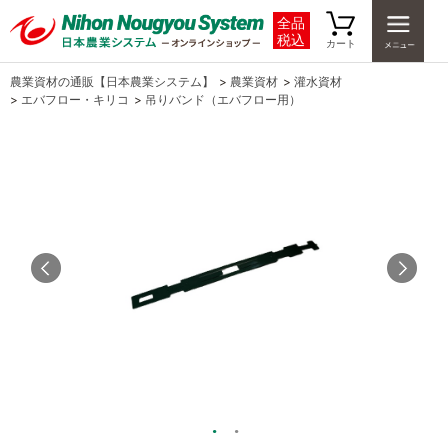
全品
税込
カート
農業資材の通販【日本農業システム】
>
農業資材
>
灌水資材
>
エバフロー・キリコ
>
吊りバンド（エバフロー用）