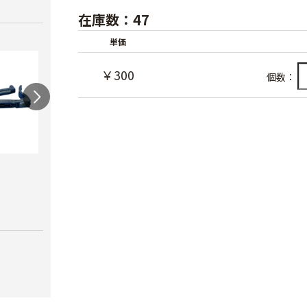
在庫数：47
単価
￥300
個数：
ワンタッチニップル
スクリューニップル
ワン
20（スミサンス
25（
￥730
イ）
ブ）
￥380
￥420