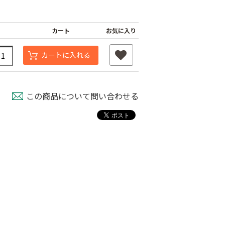
カート
お気に入り
カートに入れる
この商品について問い合わせる
タッチニップル
チューブフィルター
ワンタッチストッパ
スミチュー
M
ー M
￥440
￥210