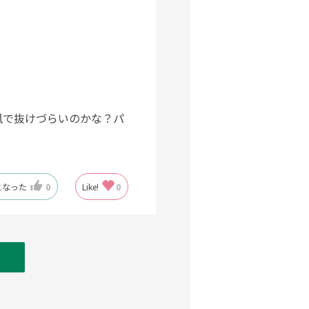
風で抜けづらいのかな？パ
になった
0
Like!
0