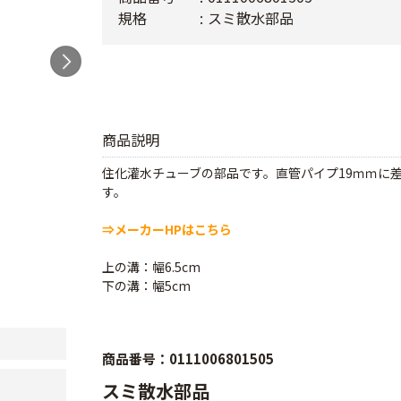
規格
スミ散水部品
商品説明
住化灌水チューブの部品です。直管パイプ19ｍｍに
す。
⇒メーカーHPはこちら
上の溝：幅6.5cm
下の溝：幅5cm
商品番号：0111006801505
スミ散水部品