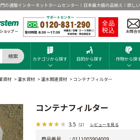
専門の通販インターネットホームセンター！日本最大級の品揃え！欲しい
全品
税込
お問合
検索
カテゴリから探す
目的から探す
作物から探
業資材
>
灌水資材
>
灌水関連資材
>
コンテナフィルター
コンテナフィルター
3.5
（2）
レビューを見る
商品番号
0111005904009