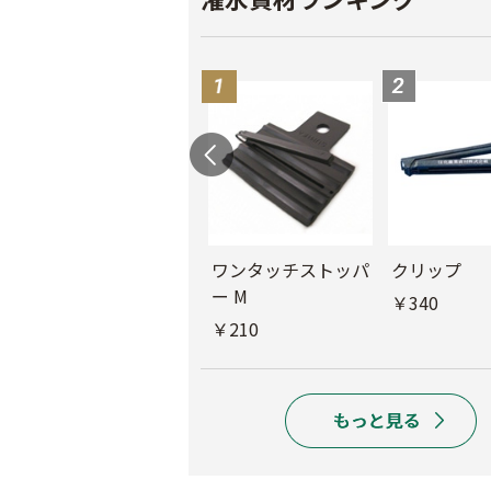
ル
チューブフィルター
ワンタッチストッパ
クリップ
M
ー M
￥340
￥440
￥210