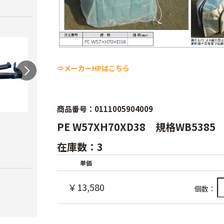
⇒メーカーHPはこちら
商品番号：0111005904009
ワンタッチニップル
スクリューニップル
ワン
PE W57XH70XD38 規格WB5385
20（スミサンス
25（
￥730
在庫数：3
イ）
ブ）
￥380
￥420
単価
￥13,580
個数：