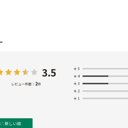
ー
3.5
★
5
★
4
2
★
3
レビュー件数：
件
★
2
★
1
示：新しい順